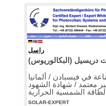
لأسعار
طلبك
معلومات أساسية
تعريف
بداية
راسل
)
البكالوريوس
(
دريسيل
ت
ألمانيا
/
فيسبادن
في
اعة
الشهود
شهادة
/
ير معتمد
لطاقة الشمسية
الحرارية
SOLAR-EXPERT