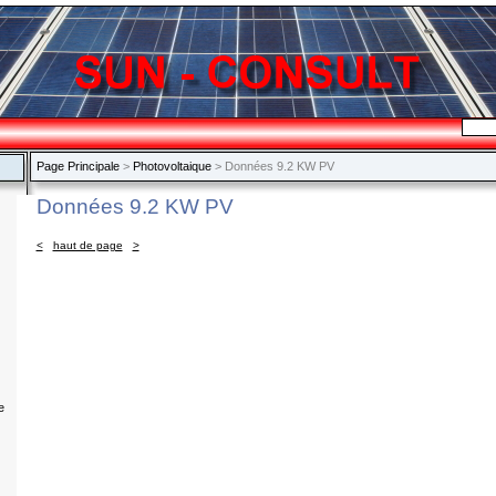
Page Principale
>
Photovoltaique
> Données 9.2 KW PV
Données 9.2 KW PV
<
haut de page
>
e