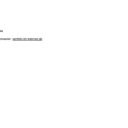
ia
bmaster:
perfekt-im-internet.de