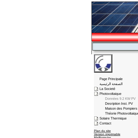
Page Principale
الصفحة الرئيسية
La Societé
Photovoltaique
Données 9.2 KW PV
Desription Inst. PV
Maison des Pompiers
Théorie Photovoltaiqu
Solaire Thermique
Contact
Plan du site
Version imprimable
Mailformular