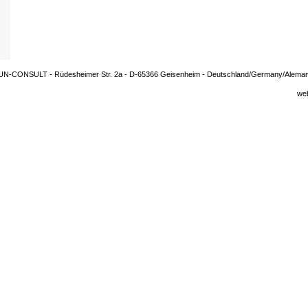
UN-CONSULT - Rüdesheimer Str. 2a - D-65366 Geisenheim - Deutschland/Germany/Aleman
we